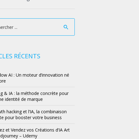
CLES RÉCENTS
ow AI : Un moteur d’innovation né
bre
g & IA : la méthode concrète pour
ne identité de marque
th hacking et l’IA, la combinaison
e pour booster votre business
z et Vendez vos Créations d’IA Art
idjourney – Udemy