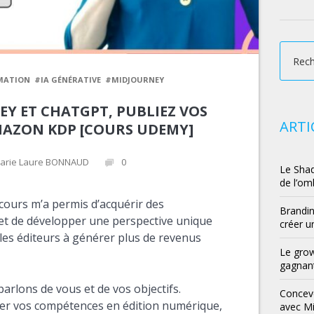
MATION
#IA GÉNÉRATIVE
#MIDJOURNEY
Y ET CHATGPT, PUBLIEZ VOS
ARTI
MAZON KDP [COURS UDEMY]
arie Laure BONNAUD
0
Le Shad
de l’om
cours m’a permis d’acquérir des
Brandin
et de développer une perspective unique
créer u
 les éditeurs à générer plus de revenus
Le grow
gagnant
parlons de vous et de vos objectifs.
Conceve
er vos compétences en édition numérique,
avec M