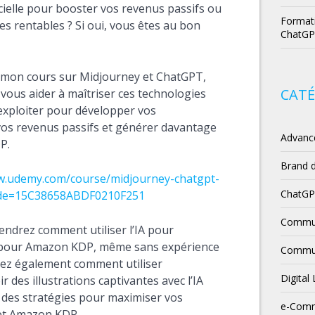
ificielle pour booster vos revenus passifs ou
Formati
es rentables ? Si oui, vous êtes au bon
ChatGP
ir mon cours sur Midjourney et ChatGPT,
CATÉ
vous aider à maîtriser ces technologies
 exploiter pour développer vos
os revenus passifs et générer davantage
Advanc
P.
Brand 
w.udemy.com/course/midjourney-chatgpt-
ChatG
ode=15C38658ABDF0210F251
Commun
endrez comment utiliser l’IA pour
 pour Amazon KDP, même sans expérience
Commun
rez également comment utiliser
Digital
 des illustrations captivantes avec l’IA
 des stratégies pour maximiser vos
e-Com
 et Amazon KDP.