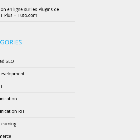
on en ligne sur les Plugins de
T Plus – Tuto.com
GORIES
ed SEO
development
PT
ication
ication RH
 Learning
merce