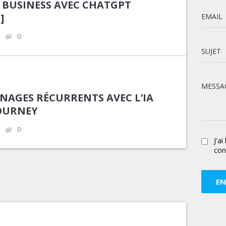
 BUSINESS AVEC CHATGPT
]
EMAIL
0
SUJET
MESSA
NAGES RÉCURRENTS AVEC L’IA
OURNEY
0
J'ai
conf