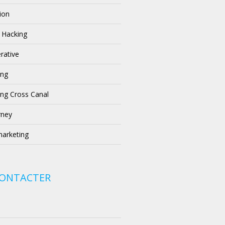
ion
 Hacking
rative
ing
ng Cross Canal
rney
arketing
CONTACTER