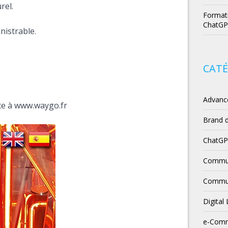
rel.
Formati
ChatGP
nistrable.
CATÉ
Advanc
nce à www.waygo.fr
Brand 
ChatG
Commun
Commun
Digital
e-Com