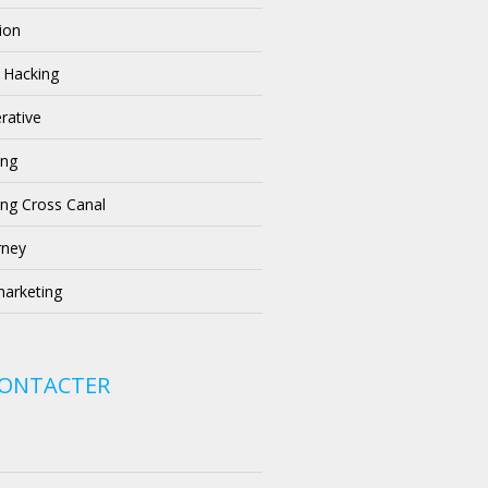
ion
 Hacking
rative
ing
ng Cross Canal
rney
arketing
CONTACTER