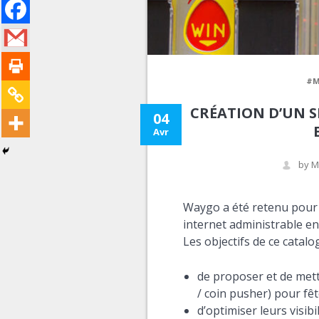
#M
CRÉATION D’UN S
04
Avr
by M
Waygo a été retenu pour l
internet
administrable en
Les objectifs de ce catalo
de proposer et de mett
/ coin pusher) pour fêt
d’optimiser leurs visib