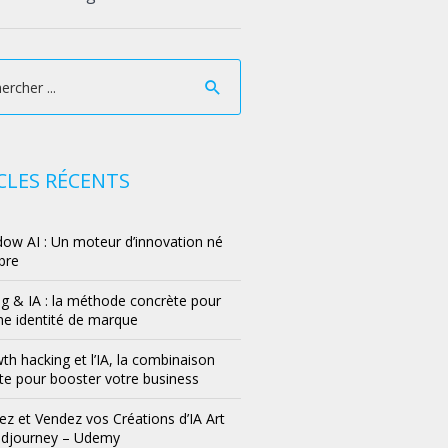
CLES RÉCENTS
ow AI : Un moteur d’innovation né
bre
g & IA : la méthode concrète pour
ne identité de marque
th hacking et l’IA, la combinaison
e pour booster votre business
z et Vendez vos Créations d’IA Art
idjourney – Udemy