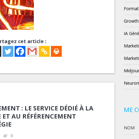
Format
Growth
IA Géné
rtagez cet article :
Market
Marketi
Midjou
Neurom
ENT : LE SERVICE DÉDIÉ À LA
ME 
E ET AU RÉFÉRENCEMENT
ÉGIE
NOM
0