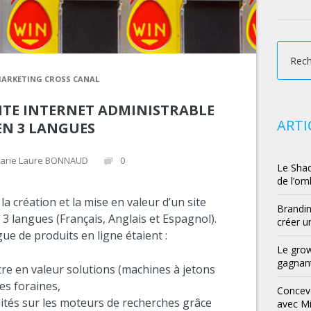
ARKETING CROSS CANAL
ITE INTERNET ADMINISTRABLE
ARTI
EN 3 LANGUES
arie Laure BONNAUD
0
Le Shad
de l’om
a création et la mise en valeur d’un
site
Brandin
 3 langues (Français, Anglais et Espagnol).
créer u
gue de produits en ligne étaient :
Le grow
gagnant
re en valeur solutions (machines à jetons
es foraines,
Conceve
ilités sur les moteurs de recherches grâce
avec M