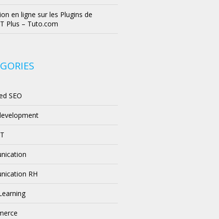
on en ligne sur les Plugins de
T Plus – Tuto.com
GORIES
ed SEO
development
PT
ication
ication RH
 Learning
merce