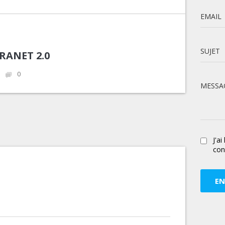
EMAIL
SUJET
TRANET 2.0
0
MESSA
J'ai
conf