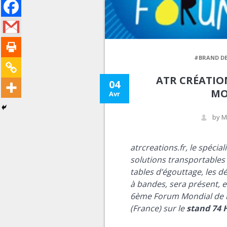
#BRAND D
ATR CRÉATION
04
MO
Avr
by M
atrcreations.fr, le spécia
solutions transportables 
tables d’égouttage, les dé
à bandes, sera présent,
e
6ème Forum Mondial de l’
(France) sur le
stand 74 H