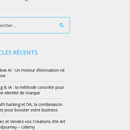
CLES RÉCENTS
ow AI : Un moteur d’innovation né
bre
g & IA : la méthode concrète pour
ne identité de marque
th hacking et l’IA, la combinaison
e pour booster votre business
z et Vendez vos Créations d’IA Art
idjourney – Udemy