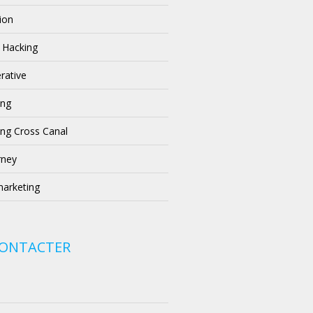
ion
 Hacking
rative
ing
ng Cross Canal
rney
arketing
CONTACTER