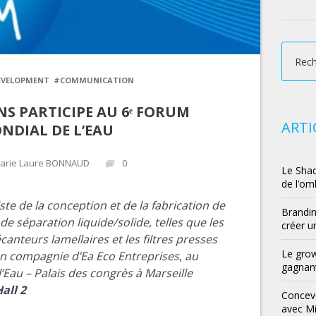
EVELOPMENT
#COMMUNICATION
S PARTICIPE AU 6ᵉ FORUM
ARTI
NDIAL DE L’EAU
arie Laure BONNAUD
0
Le Shad
de l’om
liste de la conception et de la fabrication de
Brandin
de séparation liquide/solide, telles que les
créer u
canteurs lamellaires et les filtres presses
Le grow
n compagnie d’Ea Eco Entreprises
,
au
gagnant
Eau – Palais des congrès à Marseille
all 2
Conceve
avec M