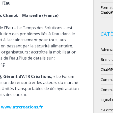
l’Eau
Formati
ChatGP
rc Chanot – Marseille (France)
 l’Eau – Le Temps des Solutions – est
CATÉ
lution des problèmes liés à l’eau dans le
et à l’assainissement pour tous, aux
n passant par la sécurité alimentaire.
Advanc
 organisateurs : accroître la mobilisation
 de l’eau.Plus de détails sur
:
Brand 
org
ChatG
, Gérant d’ATR Créations,
« Le Forum
Commun
casion de rencontrer les acteurs du marché
s
Unités transportables de déshydratation
Commun
ts des eaux. ».
Digital
www.atrcreations.fr
e-Com