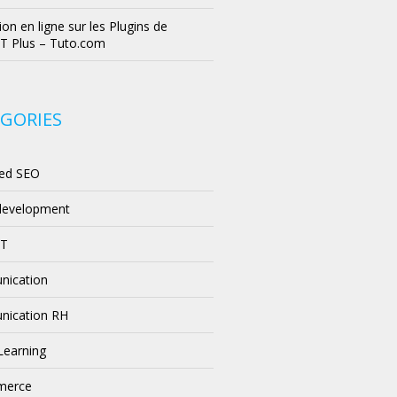
on en ligne sur les Plugins de
T Plus – Tuto.com
GORIES
ed SEO
development
PT
ication
ication RH
 Learning
merce