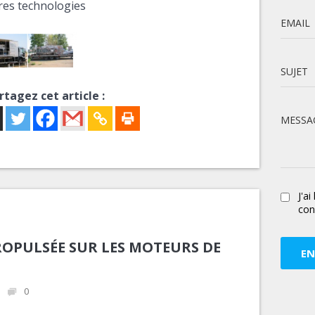
res technologies
EMAIL
SUJET
rtagez cet article :
MESSA
J'ai
conf
ROPULSÉE SUR LES MOTEURS DE
0