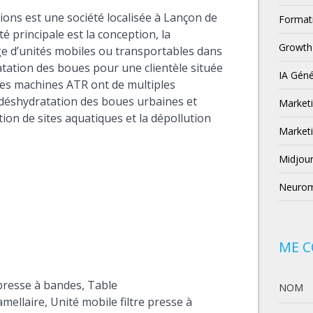
ons est une société localisée à Lançon de
Format
té principale est la conception, la
Growth
ge d’unités mobiles ou transportables dans
tation des boues pour une clientèle située
IA Géné
Les machines ATR ont de multiples
a déshydratation des boues urbaines et
Market
ation de sites aquatiques et la dépollution
Marketi
Midjou
Neurom
ME 
 presse à bandes,
Table
NOM
mellaire,
Unité mobile filtre presse à